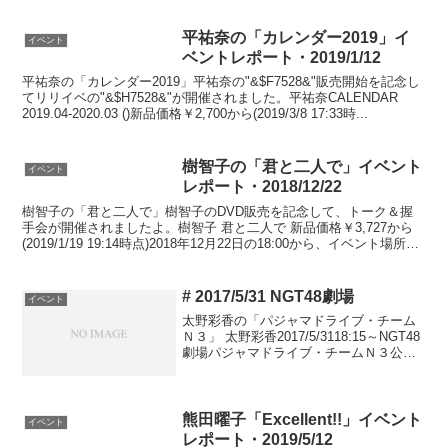
よ。無事、東京の写真集お渡し会終了い
たしました！✨🐵わざわざ遠くから来て
下さった方々、予定を切り上げて急いで
平祐奈の「カレンダー2019」イ
イベント
駆けつ...
ベントレポート・2019/1/12
平祐奈の「カレンダー2019」平祐奈の"&$F7528&"販売開始を記念し
てリリイベの"&$H7528&"が開催されました。平祐奈CALENDAR
2019.04-2020.03 ()新品価格￥2,700から(2019/3/8 17:33時...
樹智子の「君と二人で」イベント
イベント
レポート・2018/12/22
樹智子の「君と二人で」樹智子のDVD販売を記念して、トーク＆握
手会が開催されましたよ。樹智子 君と二人で 新品価格￥3,727から
(2019/1/19 19:14時点)2018年12月22日の18:00から、イベント場所は
ソフマップアミュー...
# 2017/5/31 NGT48劇場
イベント
太野彩香の「パジャマドライブ・チーム
Ｎ３」 太野彩香2017/5/3118:15～NGT48
劇場パジャマドライブ・チームＮ３公演
情報をざっくり収集していますので、変
更や転記ミスの恐れもあります。 興味
を持たれた場合は、ツイッターなど公式
情...
熊田曜子「Excellent!!」イベント
イベント
レポート・2019/5/12