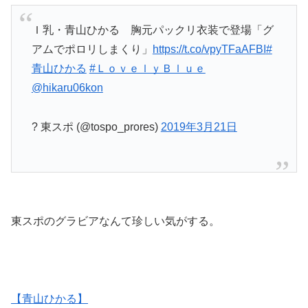
Ｉ乳・青山ひかる 胸元パックリ衣装で登場「グ
アムでポロリしまくり」
https://t.co/vpyTFaAFBI
#
青山ひかる
#ＬｏｖｅｌｙＢｌｕｅ
@hikaru06kon
? 東スポ (@tospo_prores)
2019年3月21日
東スポのグラビアなんて珍しい気がする。
【青山ひかる】